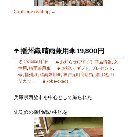
Continue reading
→
☂️ 播州織 晴雨兼用傘 19,800円
2026年8月3日
お知らせ(ブログ)
,
商品情報
,
女
性用
,
晴雨兼用傘
お祝い
,
ギフト
,
プレゼント
,
傘
,
播州織
,
晴雨兼用傘
,
神戸元町商店街
,
贈り物
,
Ｕ
Ｖカット
kobe-okada
兵庫県西脇市を中心として織られた
先染めの播州織の生地を