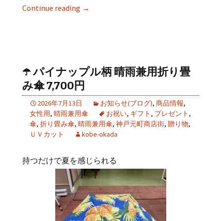
Continue reading
→
☂️ パイナップル柄 晴雨兼用折り畳
み傘 7,700円
2026年7月13日
お知らせ(ブログ)
,
商品情報
,
女性用
,
晴雨兼用傘
お祝い
,
ギフト
,
プレゼント
,
傘
,
折り畳み傘
,
晴雨兼用傘
,
神戸元町商店街
,
贈り物
,
ＵＶカット
kobe-okada
持つだけで夏を感じられる