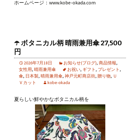
ホームページ：
www.kobe-okada.com
☂️ ボタニカル柄 晴雨兼用傘 27,500
円
2026年7月18日
お知らせ(ブログ)
,
商品情報
,
女性用
,
晴雨兼用傘
お祝い
,
ギフト
,
プレゼント
,
傘
,
日本製
,
晴雨兼用傘
,
神戸元町商店街
,
贈り物
,
Ｕ
Ｖカット
kobe-okada
夏らしい鮮やかなボタニカル柄を