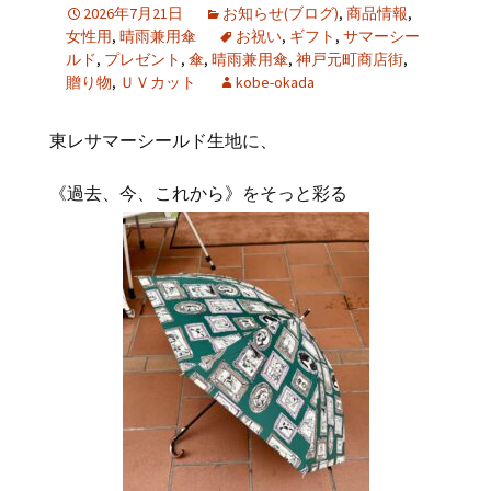
2026年7月21日
お知らせ(ブログ)
,
商品情報
,
女性用
,
晴雨兼用傘
お祝い
,
ギフト
,
サマーシー
ルド
,
プレゼント
,
傘
,
晴雨兼用傘
,
神戸元町商店街
,
贈り物
,
ＵＶカット
kobe-okada
東レサマーシールド生地に、
《過去、今、これから》をそっと彩る