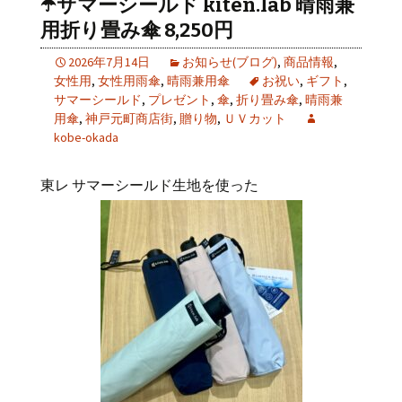
☂️サマーシールド kiten.lab 晴雨兼
用折り畳み傘 8,250円
2026年7月14日
お知らせ(ブログ)
,
商品情報
,
女性用
,
女性用雨傘
,
晴雨兼用傘
お祝い
,
ギフト
,
サマーシールド
,
プレゼント
,
傘
,
折り畳み傘
,
晴雨兼
用傘
,
神戸元町商店街
,
贈り物
,
ＵＶカット
kobe-okada
東レ サマーシールド生地を使った