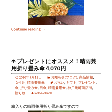
Continue reading
→
☂️ プレゼントにオススメ！晴雨兼
用折り畳み傘 4,070円
2026年7月11日
お知らせ(ブログ)
,
商品情報
,
女性用
,
晴雨兼用傘
お祝い
,
ギフト
,
プレゼント
,
傘
,
折り畳み傘
,
日傘
,
晴雨兼用傘
,
神戸元町商店街
,
贈り物
kobe-okada
箱入りの晴雨兼用折り畳み傘ですので