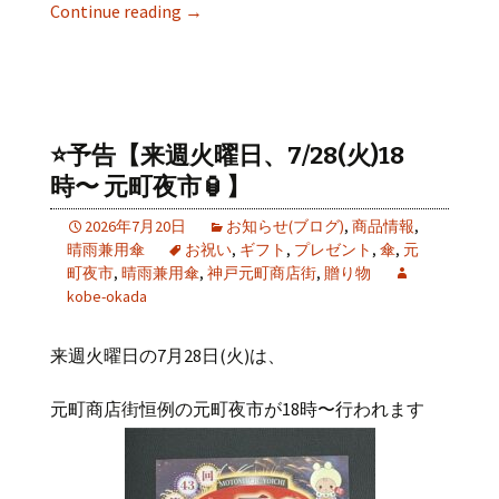
Continue reading
→
⭐️予告【来週火曜日、7/28(火)18
時〜 元町夜市🏮】
2026年7月20日
お知らせ(ブログ)
,
商品情報
,
晴雨兼用傘
お祝い
,
ギフト
,
プレゼント
,
傘
,
元
町夜市
,
晴雨兼用傘
,
神戸元町商店街
,
贈り物
kobe-okada
来週火曜日の
7
月
28
日
(
火
)
は、
元町商店街恒例の元町夜市が
18
時〜行われます