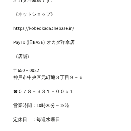
オカダ洋傘店です。
《ネットショップ》
https://kobeokada.thebase.in/
Pay ID (
旧
BASE)
オカダ洋傘店
《店舗》
〒
650
－
0022
神戸市中央区元町通３丁目９－６
☎
０７８－３３１－００５１
営業時間：
10
時
20
分～
18
時
定休日 ：毎週水曜日