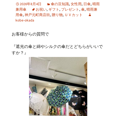
2026年8月4日
傘の豆知識
,
女性用
,
日傘
,
晴雨
兼用傘
お祝い
,
ギフト
,
プレゼント
,
傘
,
晴雨兼
用傘
,
神戸元町商店街
,
贈り物
,
ＵＶカット
kobe-okada
お客様からの質問で
『遮光の傘と綿やシルクの傘だとどちらがいいで
すか？』