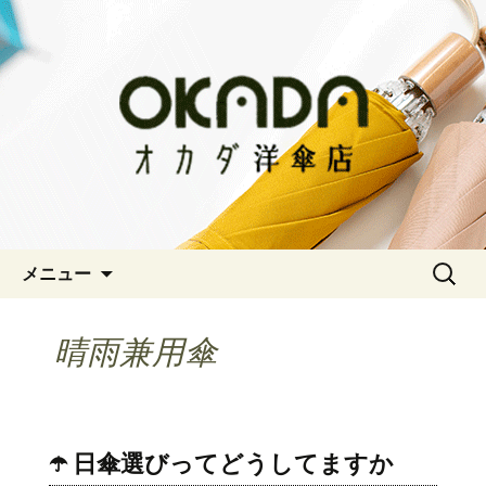
神戸三宮の老舗 オシャレな傘をお求
めならオカダ洋傘店
オカダ洋傘店
コンテンツへ移動
検
メニュー
索:
晴雨兼用傘
☂️ 日傘選びってどうしてますか