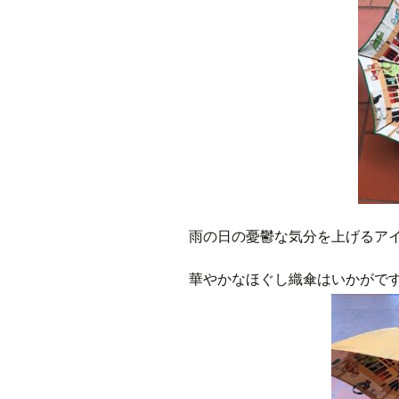
雨の日の憂鬱な気分を上げるア
華やかなほぐし織傘はいかがで