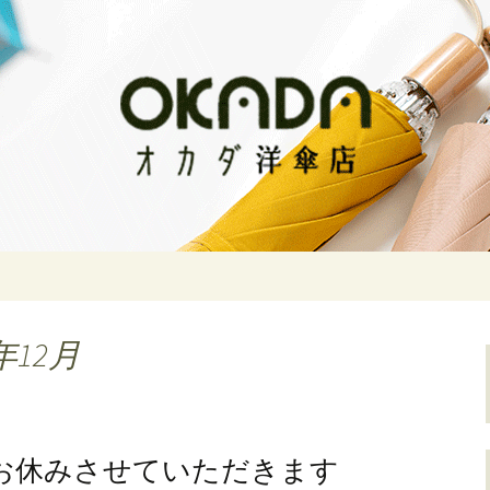
な傘をお求めならオカダ洋傘店
傘店
年12月
1/2はお休みさせていただきます