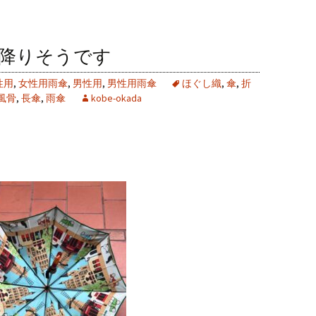
が降りそうです
性用
,
女性用雨傘
,
男性用
,
男性用雨傘
ほぐし織
,
傘
,
折
風骨
,
長傘
,
雨傘
kobe-okada