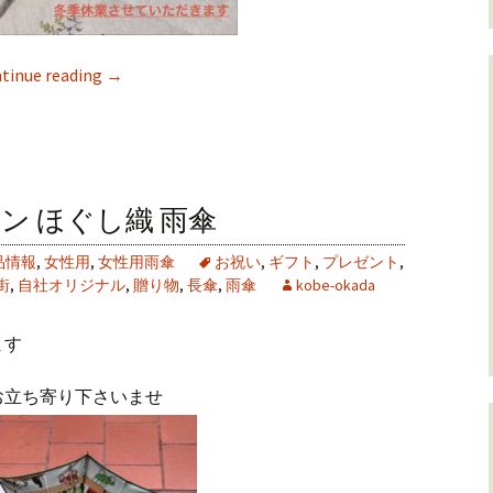
tinue reading
→
ン ほぐし織 雨傘
品情報
,
女性用
,
女性用雨傘
お祝い
,
ギフト
,
プレゼント
,
街
,
自社オリジナル
,
贈り物
,
長傘
,
雨傘
kobe-okada
ます
お立ち寄り下さいませ