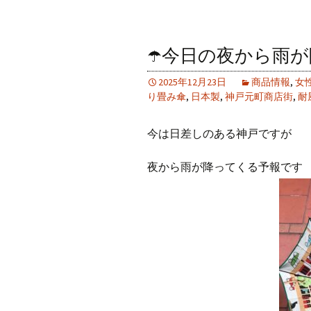
☂️今日の夜から雨
2025年12月23日
商品情報
,
女
り畳み傘
,
日本製
,
神戸元町商店街
,
耐
今は日差しのある神戸ですが
夜から雨が降ってくる予報です