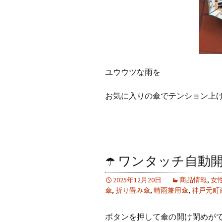
ユウウツな雨
を
お気に入りの傘でテンション上
☂️ ワンタッチ自動
2025年12月20日
商品情報
,
女
傘
,
折り畳み傘
,
晴雨兼用傘
,
神戸元町
ボタンを押して傘の開け閉めが