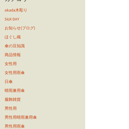
okada木彫り
SiLK DAY
お知らせ(ブログ)
ほぐし織
傘の豆知識
商品情報
女性用
女性用雨傘
日傘
晴雨兼用傘
服飾雑貨
男性用
男性用晴雨兼用傘
男性用雨傘