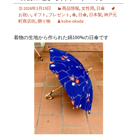
2026年3月19日
商品情報
,
女性用
,
日傘
お祝い
,
ギフト
,
プレゼント
,
傘
,
日傘
,
日本製
,
神戸元
町商店街
,
贈り物
kobe-okada
着物の生地から作られた綿
100%
の日傘です