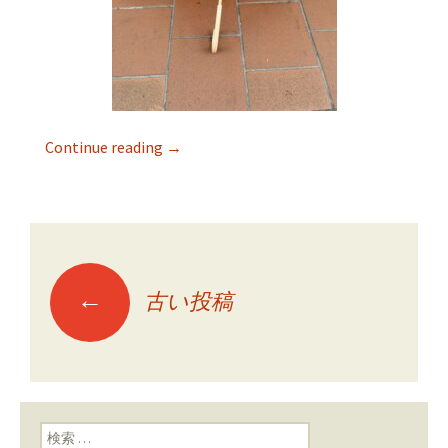
Continue reading
→
←
古い投稿
投稿ナビゲーショ
ン
検索: