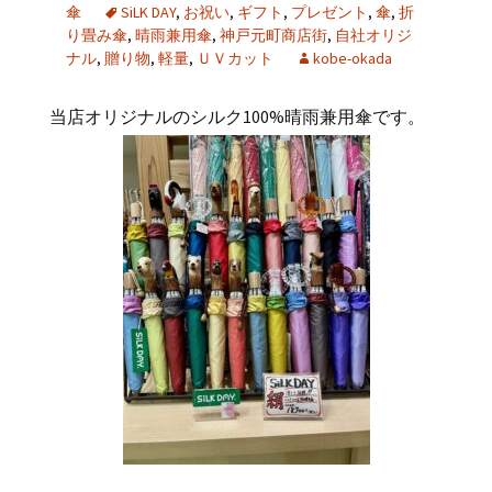
傘
SiLK DAY
,
お祝い
,
ギフト
,
プレゼント
,
傘
,
折
り畳み傘
,
晴雨兼用傘
,
神戸元町商店街
,
自社オリジ
ナル
,
贈り物
,
軽量
,
ＵＶカット
kobe-okada
当店オリジナルのシルク
100%
晴雨兼用傘です。