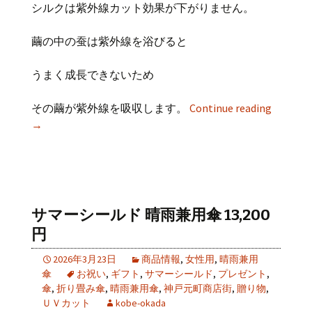
シルクは紫外線カット効果が下がりません。
繭の中の蚕は紫外線を浴びると
うまく成長できないため
その繭が紫外線を吸収します。
Continue reading
→
サマーシールド 晴雨兼用傘 13,200
円
2026年3月23日
商品情報
,
女性用
,
晴雨兼用
傘
お祝い
,
ギフト
,
サマーシールド
,
プレゼント
,
傘
,
折り畳み傘
,
晴雨兼用傘
,
神戸元町商店街
,
贈り物
,
ＵＶカット
kobe-okada