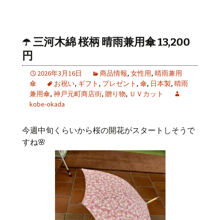
☂️ 三河木綿 桜柄 晴雨兼用傘 13,200
円
2026年3月16日
商品情報
,
女性用
,
晴雨兼用
傘
お祝い
,
ギフト
,
プレゼント
,
傘
,
日本製
,
晴雨
兼用傘
,
神戸元町商店街
,
贈り物
,
ＵＶカット
kobe-okada
今週中旬くらいから桜の開花がスタートしそうで
すね🌸