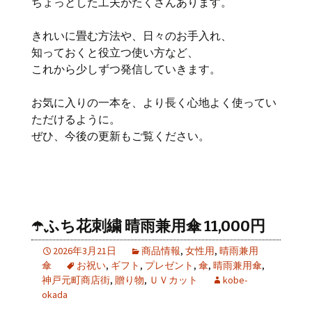
ちょっとした工夫がたくさんあります。
きれいに畳む方法や、日々のお手入れ、
知っておくと役立つ使い方など、
これから少しずつ発信していきます。
お気に入りの一本を、より長く心地よく使ってい
ただけるように。
ぜひ、今後の更新もご覧ください。
☂️ふち花刺繍 晴雨兼用傘 11,000円
2026年3月21日
商品情報
,
女性用
,
晴雨兼用
傘
お祝い
,
ギフト
,
プレゼント
,
傘
,
晴雨兼用傘
,
神戸元町商店街
,
贈り物
,
ＵＶカット
kobe-
okada