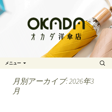
神戸三宮の老舗 オシャレな傘をお求
めならオカダ洋傘店
オカダ洋傘店
コンテンツへ移動
検
メニュー
索:
月別アーカイブ: 2026年3
月