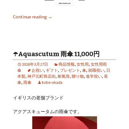
Continue reading
→
☂️Aquascutum 雨傘 11,000円
2026年3月27日
商品情報
,
女性用
,
女性用雨
傘
お祝い
,
ギフト
,
プレゼント
,
傘
,
就職祝い
,
日
本製
,
神戸元町商店街
,
耐風骨
,
贈り物
,
進学祝い
,
長
傘
,
雨傘
kobe-okada
イギリスの老舗ブランド
アクアスキュータムの雨傘です。