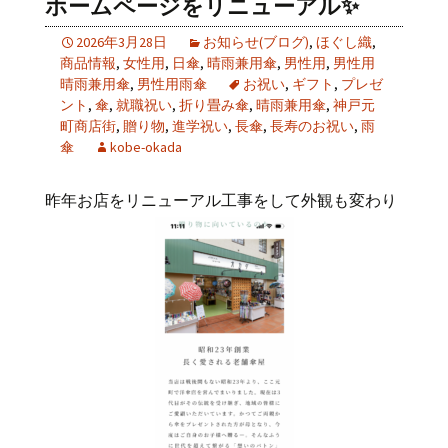
ホームページをリニューアル✨
2026年3月28日
お知らせ(ブログ)
,
ほぐし織
,
商品情報
,
女性用
,
日傘
,
晴雨兼用傘
,
男性用
,
男性用
晴雨兼用傘
,
男性用雨傘
お祝い
,
ギフト
,
プレゼ
ント
,
傘
,
就職祝い
,
折り畳み傘
,
晴雨兼用傘
,
神戸元
町商店街
,
贈り物
,
進学祝い
,
長傘
,
長寿のお祝い
,
雨
傘
kobe-okada
昨年お店をリニューアル工事をして外観も変わり