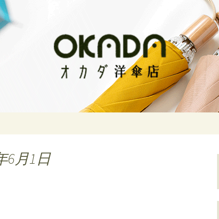
な傘をお求めならオカダ洋傘店
傘店
年6月1日