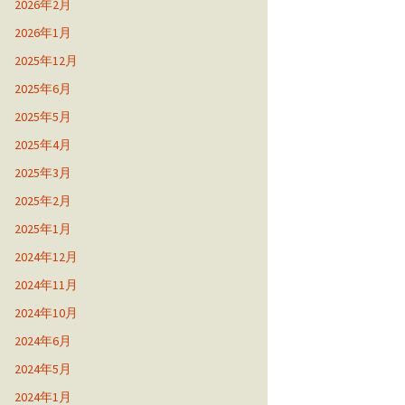
2026年2月
2026年1月
2025年12月
2025年6月
2025年5月
2025年4月
2025年3月
2025年2月
2025年1月
2024年12月
2024年11月
2024年10月
2024年6月
2024年5月
2024年1月