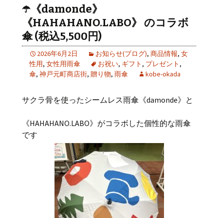
☂️《damonde》
《HAHAHANO.LABO》 のコラボ
傘 (税込5,500円)
2026年6月2日
お知らせ(ブログ)
,
商品情報
,
女
性用
,
女性用雨傘
お祝い
,
ギフト
,
プレゼント
,
傘
,
神戸元町商店街
,
贈り物
,
雨傘
kobe-okada
サクラ骨を使ったシームレス雨傘《
damonde
》と
《
HAHAHANO.LABO
》がコラボした個性的な雨傘
です