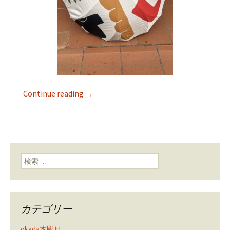
Continue reading
→
検索:
カテゴリー
okada木彫り