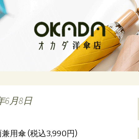
な傘をお求めならオカダ洋傘店
傘店
年6月8日
兼用傘 (税込3,990円)