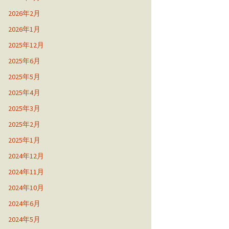
2026年2月
2026年1月
2025年12月
2025年6月
2025年5月
2025年4月
2025年3月
2025年2月
2025年1月
2024年12月
2024年11月
2024年10月
2024年6月
2024年5月