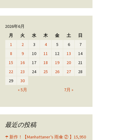
2026年6月
月
火
水
木
金
土
日
1
2
3
4
5
6
7
8
9
10
11
12
13
14
15
16
17
18
19
20
21
22
23
24
25
26
27
28
29
30
« 5月
7月 »
最近の投稿
☂️ 新作！【Manhattaner’s 雨傘 ② 】15,950