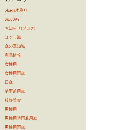
okada木彫り
SiLK DAY
お知らせ(ブログ)
ほぐし織
傘の豆知識
商品情報
女性用
女性用雨傘
日傘
晴雨兼用傘
服飾雑貨
男性用
男性用晴雨兼用傘
男性用雨傘