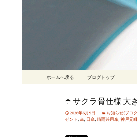
神戸三宮の老舗 オシャレ
オカダ洋
コンテンツへ移動
ホームへ戻る
ブログトップ
☂️ サクラ骨仕様 大き
2026年6月9日
お知らせ(ブログ
ゼント
,
傘
,
日傘
,
晴雨兼用傘
,
神戸元