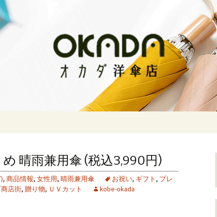
な傘をお求めならオカダ洋傘店
傘店
め 晴雨兼用傘 (税込3,990円)
)
,
商品情報
,
女性用
,
晴雨兼用傘
お祝い
,
ギフト
,
プレ
町商店街
,
贈り物
,
ＵＶカット
kobe-okada