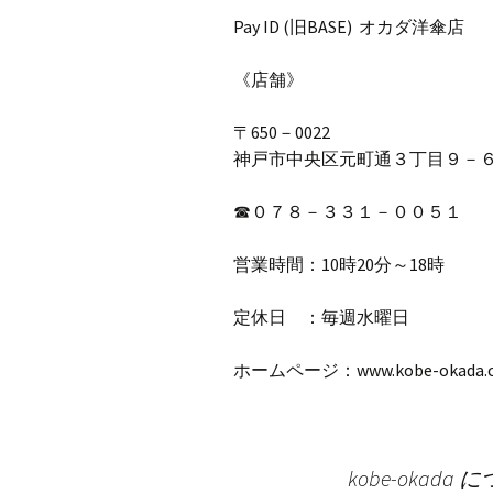
Pay ID (
旧
BASE)
オカダ洋傘店
《店舗》
〒
650
－
0022
神戸市中央区元町通３丁目９－
☎
０７８－３３１－００５１
営業時間：
10
時
20
分～
18
時
定休日 ：毎週水曜日
ホームページ：
www.kobe-okada
kobe-okada