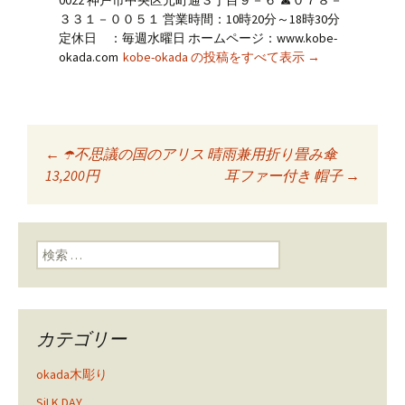
0022 神戸市中央区元町通３丁目９－６ ☎０７８－
３３１－００５１ 営業時間：10時20分～18時30分
定休日 ：毎週水曜日 ホームページ：www.kobe-
okada.com
kobe-okada の投稿をすべて表示
→
←
☂️不思議の国のアリス 晴雨兼用折り畳み傘
投稿ナビゲーショ
13,200円
耳ファー付き 帽子
→
ン
検索:
カテゴリー
okada木彫り
SiLK DAY