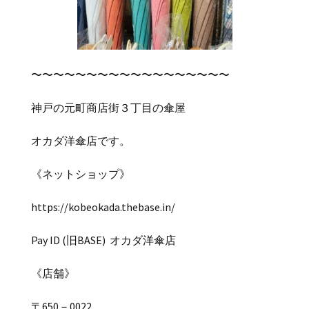
〜〜〜〜〜〜〜〜〜〜〜〜〜〜〜〜〜〜
神戸の元町商店街３丁目の傘屋
オカダ洋傘店です。
《ネットショップ》
https://kobeokada.thebase.in/
Pay ID (
旧
BASE)
オカダ洋傘店
《店舗》
〒
650
－
0022