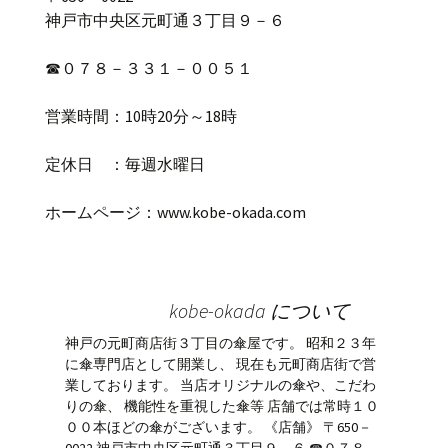
神戸市中央区元町通３丁目９－６
☎
０７８－３３１－００５１
営業時間：
10
時
20
分～
18
時
定休日 ：毎週水曜日
ホームページ：
www.kobe-okada.com
kobe-okada について
神戸の元町商店街３丁目の傘屋です。 昭和２３年
に傘専門店として開業し、 現在も元町商店街で営
業しております。 当店オリジナルの傘や、こだわ
りの傘、 機能性を重視した傘等 店舗では常時１０
００本ほどの傘がございます。 《店舗》 〒650－