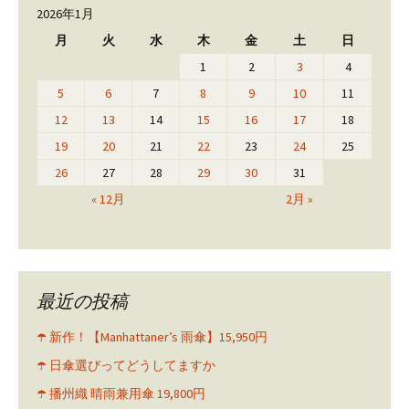
2026年1月
月
火
水
木
金
土
日
1
2
3
4
5
6
7
8
9
10
11
12
13
14
15
16
17
18
19
20
21
22
23
24
25
26
27
28
29
30
31
« 12月
2月 »
最近の投稿
☂️ 新作！【Manhattaner’s 雨傘】15,950円
☂️ 日傘選びってどうしてますか
☂️ 播州織 晴雨兼用傘 19,800円