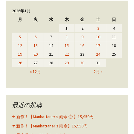
2026年1月
月
火
水
木
金
土
日
1
2
3
4
5
6
7
8
9
10
11
12
13
14
15
16
17
18
19
20
21
22
23
24
25
26
27
28
29
30
31
« 12月
2月 »
最近の投稿
☂️ 新作！【Manhattaner’s 雨傘 ② 】15,950円
☂️ 新作！【Manhattaner’s 雨傘】15,950円