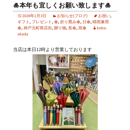
🎍本年も宜しくお願い致します🎍
2026年1月3日
お知らせ(ブログ)
お祝い
,
ギフト
,
プレゼント
,
傘
,
折り畳み傘
,
日傘
,
晴雨兼用
傘
,
神戸元町商店街
,
贈り物
,
長傘
,
雨傘
kobe-
okada
当店は本日12時より営業しております