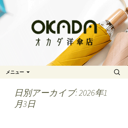
神戸三宮の老舗 オシャレな傘をお求
めならオカダ洋傘店
オカダ洋傘店
コンテンツへ移動
検
メニュー
索:
日別アーカイブ: 2026年1
月3日