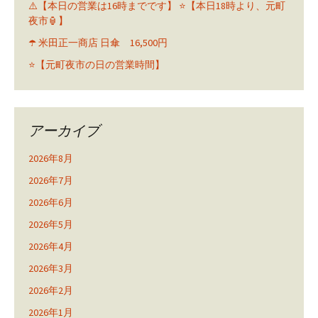
⚠️【本日の営業は16時までです】 ⭐️【本日18時より、元町
夜市🏮】
☂️ 米田正一商店 日傘 16,500円
⭐️【元町夜市の日の営業時間】
アーカイブ
2026年8月
2026年7月
2026年6月
2026年5月
2026年4月
2026年3月
2026年2月
2026年1月