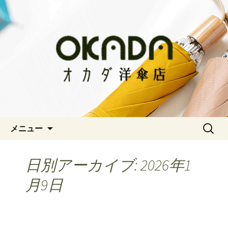
神戸三宮の老舗 オシャレな傘をお求
めならオカダ洋傘店
オカダ洋傘店
コンテンツへ移動
検
メニュー
索:
日別アーカイブ: 2026年1
月9日