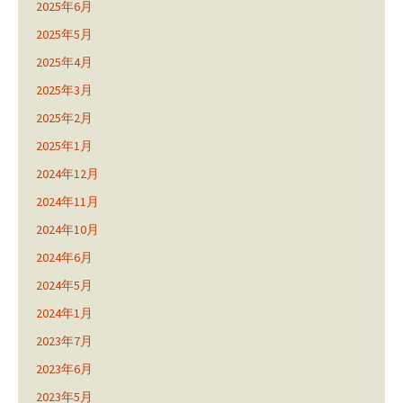
2025年6月
2025年5月
2025年4月
2025年3月
2025年2月
2025年1月
2024年12月
2024年11月
2024年10月
2024年6月
2024年5月
2024年1月
2023年7月
2023年6月
2023年5月