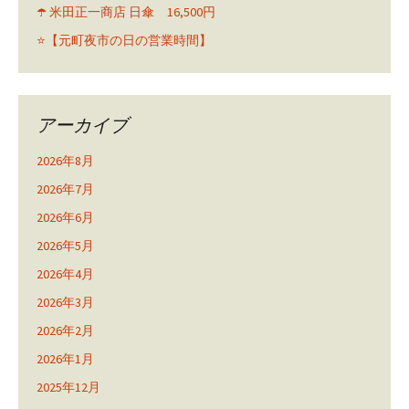
☂️ 米田正一商店 日傘 16,500円
⭐️【元町夜市の日の営業時間】
アーカイブ
2026年8月
2026年7月
2026年6月
2026年5月
2026年4月
2026年3月
2026年2月
2026年1月
2025年12月