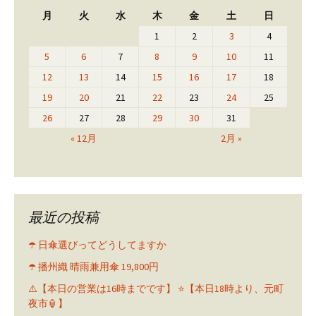
月
火
水
木
金
土
日
1
2
3
4
5
6
7
8
9
10
11
12
13
14
15
16
17
18
19
20
21
22
23
24
25
26
27
28
29
30
31
« 12月
2月 »
最近の投稿
☂️ 日傘選びってどうしてますか
☂️ 播州織 晴雨兼用傘 19,800円
⚠️【本日の営業は16時までです】 ⭐️【本日18時より、元町
夜市🏮】