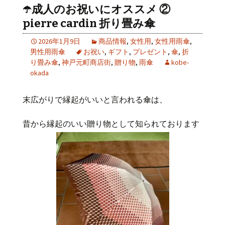
☂️成人のお祝いにオススメ ②
pierre cardin 折り畳み傘
2026年1月9日
商品情報
,
女性用
,
女性用雨傘
,
男性用雨傘
お祝い
,
ギフト
,
プレゼント
,
傘
,
折
り畳み傘
,
神戸元町商店街
,
贈り物
,
雨傘
kobe-
okada
末広がりで縁起がいいと言われる傘は、
昔から縁起のいい贈り物として知られております