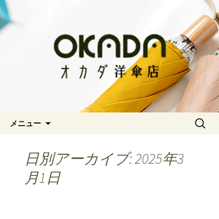
神戸三宮の老舗 オシャレな傘をお求
めならオカダ洋傘店
オカダ洋傘店
コンテンツへ移動
検
メニュー
索:
日別アーカイブ: 2025年3
月1日