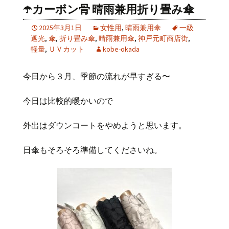
☂️カーボン骨 晴雨兼用折り畳み傘
2025年3月1日
女性用
,
晴雨兼用傘
一級
遮光
,
傘
,
折り畳み傘
,
晴雨兼用傘
,
神戸元町商店街
,
軽量
,
ＵＶカット
kobe-okada
今日から３月、季節の流れが早すぎる〜
今日は比較的暖かいので
外出はダウンコートをやめようと思います。
日傘もそろそろ準備してくださいね。