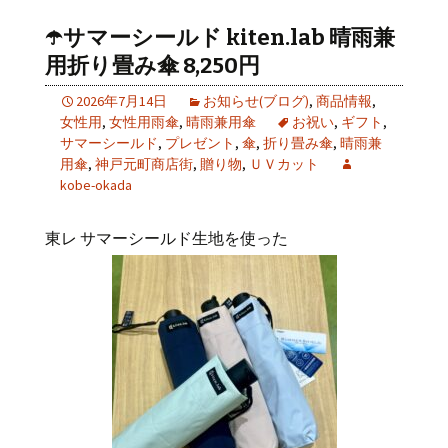
☂️サマーシールド kiten.lab 晴雨兼
用折り畳み傘 8,250円
2026年7月14日
お知らせ(ブログ)
,
商品情報
,
女性用
,
女性用雨傘
,
晴雨兼用傘
お祝い
,
ギフト
,
サマーシールド
,
プレゼント
,
傘
,
折り畳み傘
,
晴雨兼
用傘
,
神戸元町商店街
,
贈り物
,
ＵＶカット
kobe-okada
東レ サマーシールド生地を使った