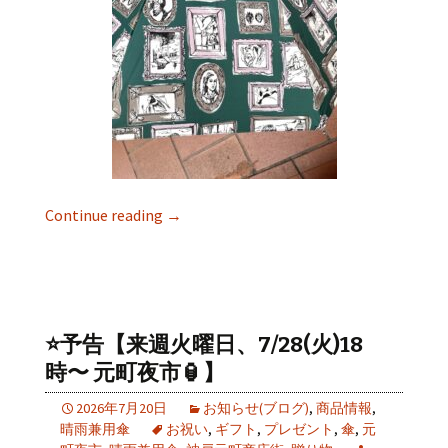
Continue reading
→
⭐️予告【来週火曜日、7/28(火)18
時〜 元町夜市🏮】
2026年7月20日
お知らせ(ブログ)
,
商品情報
,
晴雨兼用傘
お祝い
,
ギフト
,
プレゼント
,
傘
,
元