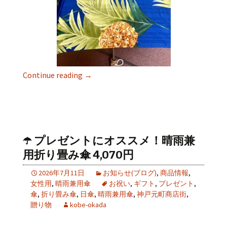
Continue reading
→
☂️ プレゼントにオススメ！晴雨兼
用折り畳み傘 4,070円
2026年7月11日
お知らせ(ブログ)
,
商品情報
,
女性用
,
晴雨兼用傘
お祝い
,
ギフト
,
プレゼント
,
傘
,
折り畳み傘
,
日傘
,
晴雨兼用傘
,
神戸元町商店街
,
贈り物
kobe-okada