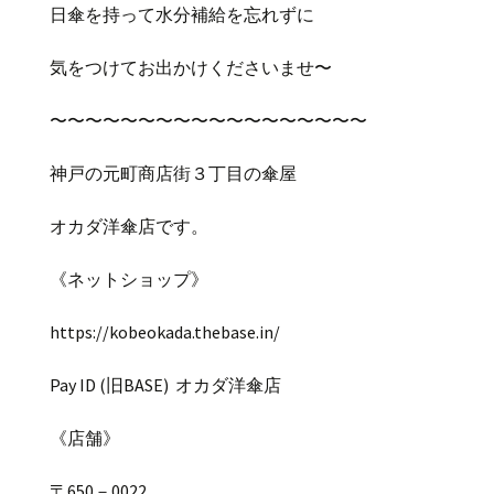
日傘を持って水分補給を忘れずに
気をつけてお出かけくださいませ〜
〜〜〜〜〜〜〜〜〜〜〜〜〜〜〜〜〜〜
神戸の元町商店街３丁目の傘屋
オカダ洋傘店です。
《ネットショップ》
https://kobeokada.thebase.in/
Pay ID (
旧
BASE)
オカダ洋傘店
《店舗》
〒
650
－
0022