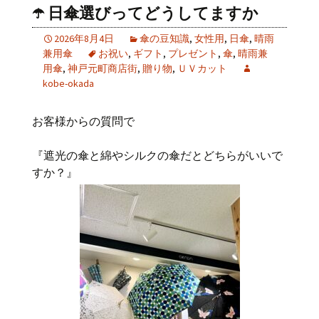
☂️ 日傘選びってどうしてますか
2026年8月4日
傘の豆知識
,
女性用
,
日傘
,
晴雨
兼用傘
お祝い
,
ギフト
,
プレゼント
,
傘
,
晴雨兼
用傘
,
神戸元町商店街
,
贈り物
,
ＵＶカット
kobe-okada
お客様からの質問で
『遮光の傘と綿やシルクの傘だとどちらがいいで
すか？』