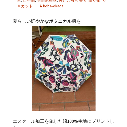
傘
,
日本製
,
晴雨兼用傘
,
神戸元町商店街
,
贈り物
,
Ｕ
Ｖカット
kobe-okada
夏らしい鮮やかなボタニカル柄を
エスクール加工を施した綿
100%
生地にプリントし