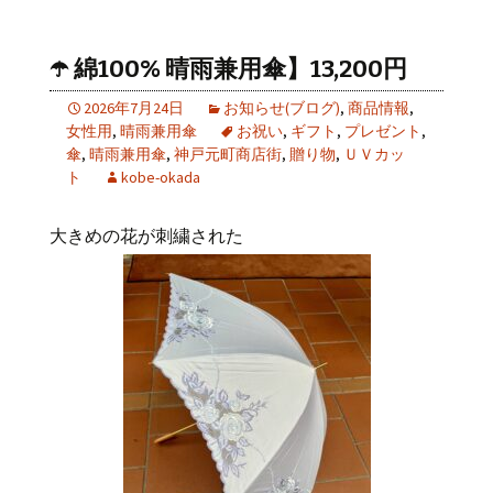
☂️ 綿100% 晴雨兼用傘】13,200円
2026年7月24日
お知らせ(ブログ)
,
商品情報
,
女性用
,
晴雨兼用傘
お祝い
,
ギフト
,
プレゼント
,
傘
,
晴雨兼用傘
,
神戸元町商店街
,
贈り物
,
ＵＶカッ
ト
kobe-okada
大きめの花が刺繍された