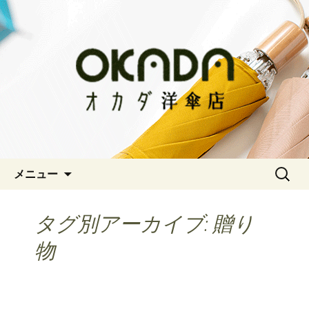
神戸三宮の老舗 オシャレな傘をお求
めならオカダ洋傘店
オカダ洋傘店
コンテンツへ移動
検
メニュー
索:
タグ別アーカイブ: 贈り
物