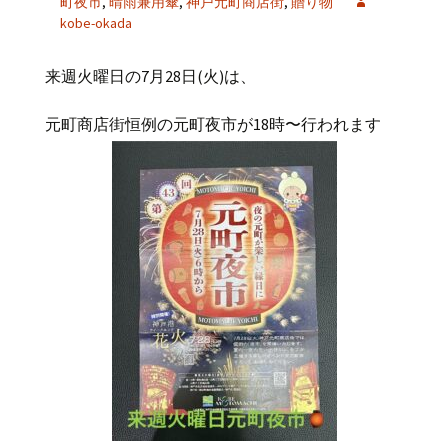
町夜市
,
晴雨兼用傘
,
神戸元町商店街
,
贈り物
kobe-okada
来週火曜日の
7
月
28
日
(
火
)
は、
元町商店街恒例の元町夜市が
18
時〜行われます