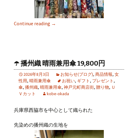
Continue reading
→
☂️ 播州織 晴雨兼用傘 19,800円
2026年8月3日
お知らせ(ブログ)
,
商品情報
,
女
性用
,
晴雨兼用傘
お祝い
,
ギフト
,
プレゼント
,
傘
,
播州織
,
晴雨兼用傘
,
神戸元町商店街
,
贈り物
,
Ｕ
Ｖカット
kobe-okada
兵庫県西脇市を中心として織られた
先染めの播州織の生地を