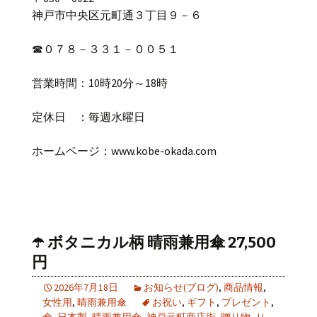
神戸市中央区元町通３丁目９－６
☎
０７８－３３１－００５１
営業時間：
10
時
20
分～
18
時
定休日 ：毎週水曜日
ホームページ：
www.kobe-okada.com
☂️ ボタニカル柄 晴雨兼用傘 27,500
円
2026年7月18日
お知らせ(ブログ)
,
商品情報
,
女性用
,
晴雨兼用傘
お祝い
,
ギフト
,
プレゼント
,