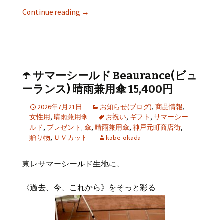
Continue reading
→
☂️ サマーシールド Beaurance(ビュ
ーランス) 晴雨兼用傘 15,400円
2026年7月21日
お知らせ(ブログ)
,
商品情報
,
女性用
,
晴雨兼用傘
お祝い
,
ギフト
,
サマーシー
ルド
,
プレゼント
,
傘
,
晴雨兼用傘
,
神戸元町商店街
,
贈り物
,
ＵＶカット
kobe-okada
東レサマーシールド生地に、
《過去、今、これから》をそっと彩る