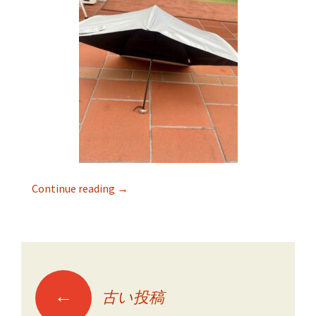
Continue reading
→
←
古い投稿
投稿ナビゲーショ