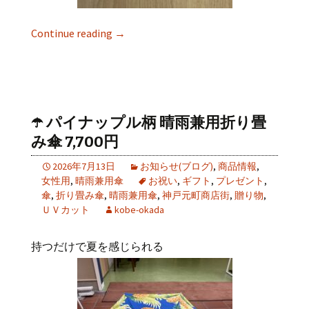
Continue reading
→
☂️ パイナップル柄 晴雨兼用折り畳
み傘 7,700円
2026年7月13日
お知らせ(ブログ)
,
商品情報
,
女性用
,
晴雨兼用傘
お祝い
,
ギフト
,
プレゼント
,
傘
,
折り畳み傘
,
晴雨兼用傘
,
神戸元町商店街
,
贈り物
,
ＵＶカット
kobe-okada
持つだけで夏を感じられる