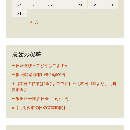
24
25
26
27
28
29
30
31
« 7月
最近の投稿
☂️ 日傘選びってどうしてますか
☂️ 播州織 晴雨兼用傘 19,800円
⚠️【本日の営業は16時までです】 ⭐️【本日18時より、元町
夜市🏮】
☂️ 米田正一商店 日傘 16,500円
⭐️【元町夜市の日の営業時間】