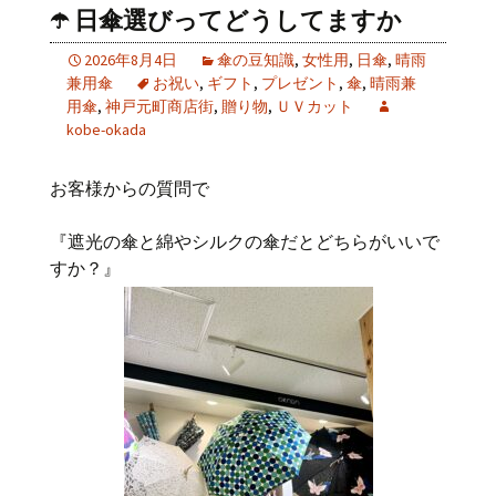
☂️ 日傘選びってどうしてますか
2026年8月4日
傘の豆知識
,
女性用
,
日傘
,
晴雨
兼用傘
お祝い
,
ギフト
,
プレゼント
,
傘
,
晴雨兼
用傘
,
神戸元町商店街
,
贈り物
,
ＵＶカット
kobe-okada
お客様からの質問で
『遮光の傘と綿やシルクの傘だとどちらがいいで
すか？』