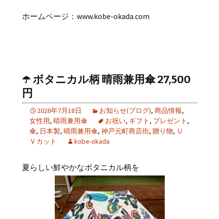
ホームページ：
www.kobe-okada.com
☂️ ボタニカル柄 晴雨兼用傘 27,500
円
2026年7月18日
お知らせ(ブログ)
,
商品情報
,
女性用
,
晴雨兼用傘
お祝い
,
ギフト
,
プレゼント
,
傘
,
日本製
,
晴雨兼用傘
,
神戸元町商店街
,
贈り物
,
Ｕ
Ｖカット
kobe-okada
夏らしい鮮やかなボタニカル柄を