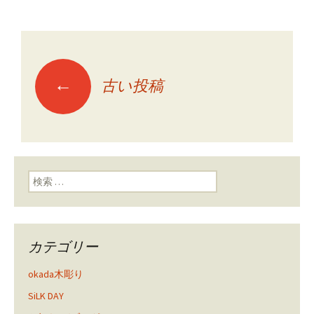
←
古い投稿
投稿ナビゲーショ
ン
検索:
カテゴリー
okada木彫り
SiLK DAY