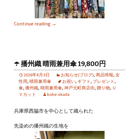
Continue reading
→
☂️ 播州織 晴雨兼用傘 19,800円
2026年8月3日
お知らせ(ブログ)
,
商品情報
,
女
性用
,
晴雨兼用傘
お祝い
,
ギフト
,
プレゼント
,
傘
,
播州織
,
晴雨兼用傘
,
神戸元町商店街
,
贈り物
,
Ｕ
Ｖカット
kobe-okada
兵庫県西脇市を中心として織られた
先染めの播州織の生地を