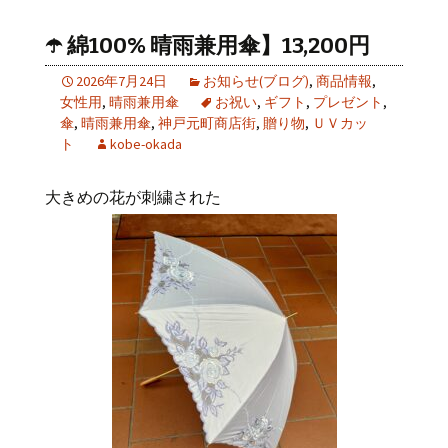
☂️ 綿100% 晴雨兼用傘】13,200円
2026年7月24日
お知らせ(ブログ)
,
商品情報
,
女性用
,
晴雨兼用傘
お祝い
,
ギフト
,
プレゼント
,
傘
,
晴雨兼用傘
,
神戸元町商店街
,
贈り物
,
ＵＶカッ
ト
kobe-okada
大きめの花が刺繍された