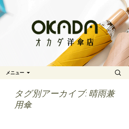
神戸三宮の老舗 オシャレな傘をお求
めならオカダ洋傘店
オカダ洋傘店
コンテンツへ移動
検
メニュー
索:
タグ別アーカイブ: 晴雨兼
用傘