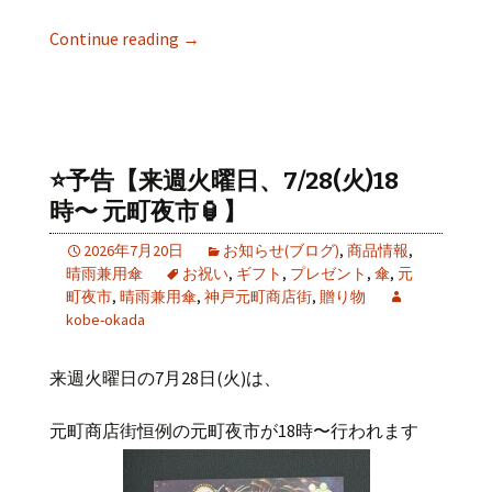
Continue reading
→
⭐️予告【来週火曜日、7/28(火)18
時〜 元町夜市🏮】
2026年7月20日
お知らせ(ブログ)
,
商品情報
,
晴雨兼用傘
お祝い
,
ギフト
,
プレゼント
,
傘
,
元
町夜市
,
晴雨兼用傘
,
神戸元町商店街
,
贈り物
kobe-okada
来週火曜日の
7
月
28
日
(
火
)
は、
元町商店街恒例の元町夜市が
18
時〜行われます