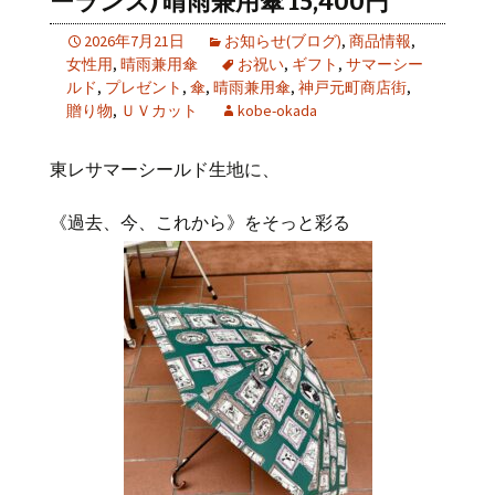
ーランス) 晴雨兼用傘 15,400円
2026年7月21日
お知らせ(ブログ)
,
商品情報
,
女性用
,
晴雨兼用傘
お祝い
,
ギフト
,
サマーシー
ルド
,
プレゼント
,
傘
,
晴雨兼用傘
,
神戸元町商店街
,
贈り物
,
ＵＶカット
kobe-okada
東レサマーシールド生地に、
《過去、今、これから》をそっと彩る