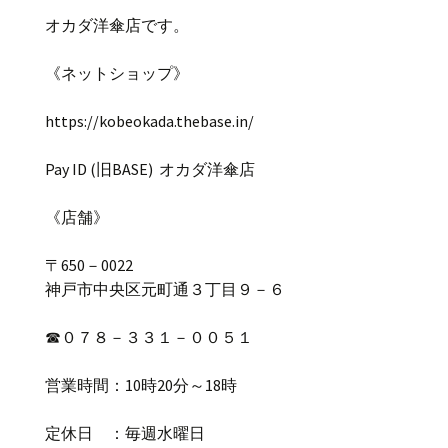
オカダ洋傘店です。
《ネットショップ》
https://kobeokada.thebase.in/
Pay ID (
旧
BASE)
オカダ洋傘店
《店舗》
〒
650
－
0022
神戸市中央区元町通３丁目９－６
☎
０７８－３３１－００５１
営業時間：
10
時
20
分～
18
時
定休日 ：毎週水曜日