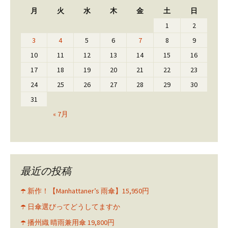
月
火
水
木
金
土
日
1
2
3
4
5
6
7
8
9
10
11
12
13
14
15
16
17
18
19
20
21
22
23
24
25
26
27
28
29
30
31
« 7月
最近の投稿
☂️ 新作！【Manhattaner’s 雨傘】15,950円
☂️ 日傘選びってどうしてますか
☂️ 播州織 晴雨兼用傘 19,800円