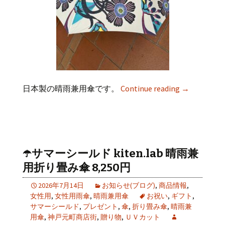
日本製の晴雨兼用傘です。
Continue reading
→
☂️サマーシールド kiten.lab 晴雨兼
用折り畳み傘 8,250円
2026年7月14日
お知らせ(ブログ)
,
商品情報
,
女性用
,
女性用雨傘
,
晴雨兼用傘
お祝い
,
ギフト
,
サマーシールド
,
プレゼント
,
傘
,
折り畳み傘
,
晴雨兼
用傘
,
神戸元町商店街
,
贈り物
,
ＵＶカット