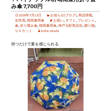
み傘 7,700円
2026年7月13日
お知らせ(ブログ)
,
商品情報
,
女性用
,
晴雨兼用傘
お祝い
,
ギフト
,
プレゼント
,
傘
,
折り畳み傘
,
晴雨兼用傘
,
神戸元町商店街
,
贈り物
,
ＵＶカット
kobe-okada
持つだけで夏を感じられる