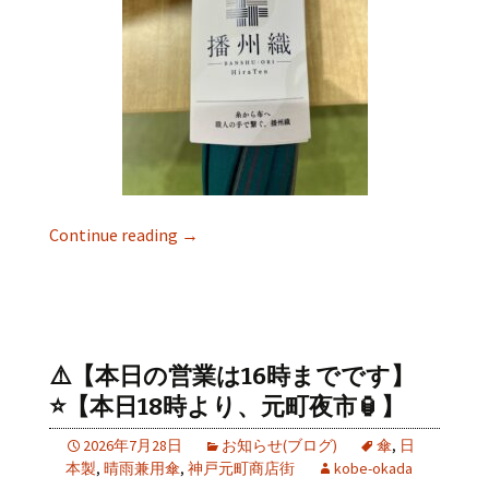
Continue reading
→
⚠️【本日の営業は16時までです】
⭐️【本日18時より、元町夜市🏮】
2026年7月28日
お知らせ(ブログ)
傘
,
日
本製
,
晴雨兼用傘
,
神戸元町商店街
kobe-okada