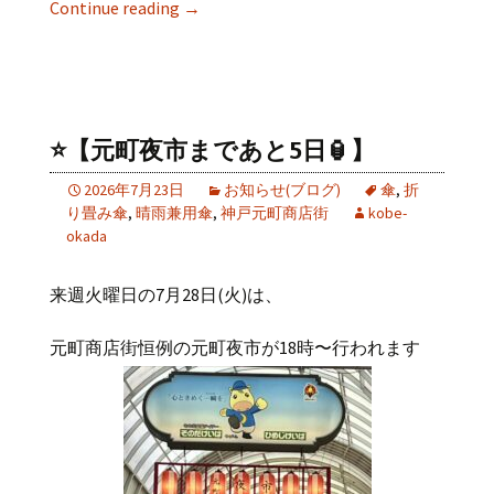
Continue reading
→
⭐️【元町夜市まであと5日🏮】
2026年7月23日
お知らせ(ブログ)
傘
,
折
り畳み傘
,
晴雨兼用傘
,
神戸元町商店街
kobe-
okada
来週火曜日の
7
月
28
日
(
火
)
は、
元町商店街恒例の元町夜市が
18
時〜行われます