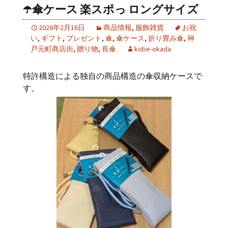
☂️傘ケース 楽スポっ ロングサイズ
2026年2月16日
商品情報
,
服飾雑貨
お祝
い
,
ギフト
,
プレゼント
,
傘
,
傘ケース
,
折り畳み傘
,
神
戸元町商店街
,
贈り物
,
長傘
kobe-okada
特許構造による独自の商品構造の傘収納ケースで
す。