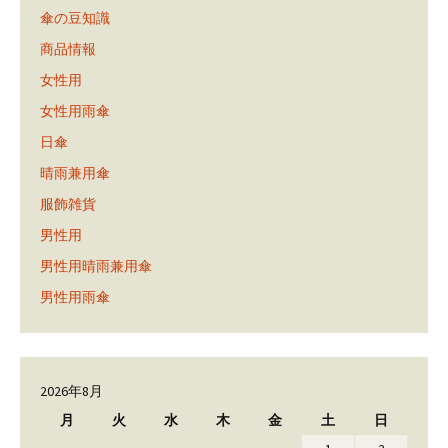
傘の豆知識
商品情報
女性用
女性用雨傘
日傘
晴雨兼用傘
服飾雑貨
男性用
男性用晴雨兼用傘
男性用雨傘
2026年8月
月
火
水
木
金
土
日