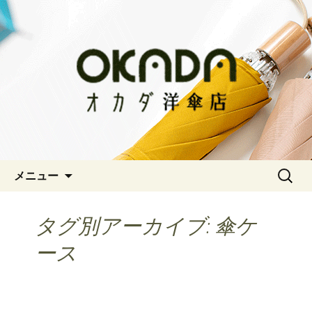
神戸三宮の老舗 オシャレな傘をお求
めならオカダ洋傘店
オカダ洋傘店
コンテンツへ移動
検
メニュー
索:
タグ別アーカイブ: 傘ケ
ース