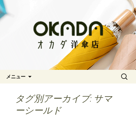
神戸三宮の老舗 オシャレな傘をお求
めならオカダ洋傘店
オカダ洋傘店
コンテンツへ移動
検
メニュー
索:
タグ別アーカイブ: サマ
ーシールド