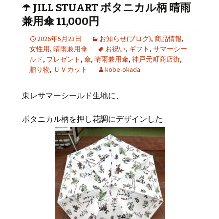
☂️ JILL STUART ボタニカル柄 晴雨
兼用傘 11,000円
2026年5月23日
お知らせ(ブログ)
,
商品情報
,
女性用
,
晴雨兼用傘
お祝い
,
ギフト
,
サマーシー
ルド
,
プレゼント
,
傘
,
晴雨兼用傘
,
神戸元町商店街
,
贈り物
,
ＵＶカット
kobe-okada
東レサマーシールド生地に、
ボタニカル柄を押し花調にデザインした