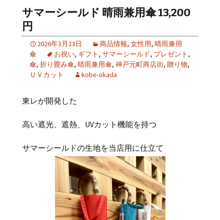
サマーシールド 晴雨兼用傘 13,200
円
2026年3月23日
商品情報
,
女性用
,
晴雨兼用
傘
お祝い
,
ギフト
,
サマーシールド
,
プレゼント
,
傘
,
折り畳み傘
,
晴雨兼用傘
,
神戸元町商店街
,
贈り物
,
ＵＶカット
kobe-okada
東レが開発した
高い遮光、遮熱、UVカット機能を持つ
サマーシールドの生地を当店用に仕立て