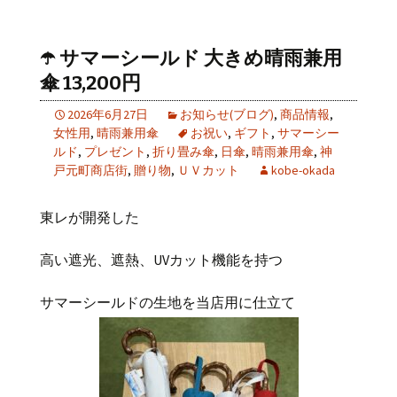
☂️ サマーシールド 大きめ晴雨兼用
傘 13,200円
2026年6月27日
お知らせ(ブログ)
,
商品情報
,
女性用
,
晴雨兼用傘
お祝い
,
ギフト
,
サマーシー
ルド
,
プレゼント
,
折り畳み傘
,
日傘
,
晴雨兼用傘
,
神
戸元町商店街
,
贈り物
,
ＵＶカット
kobe-okada
東レが開発した
高い遮光、遮熱、
UV
カット機能を持つ
サマーシールドの生地を当店用に仕立て