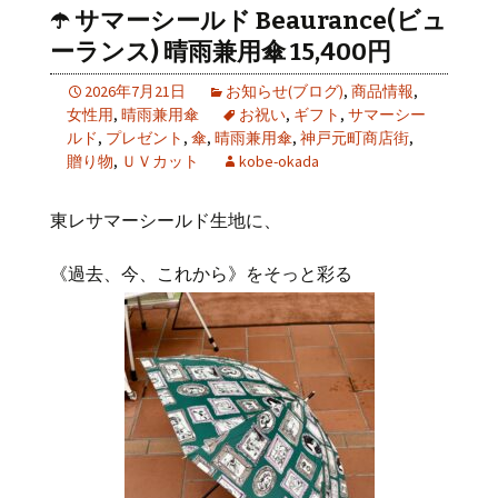
☂️ サマーシールド Beaurance(ビュ
ーランス) 晴雨兼用傘 15,400円
2026年7月21日
お知らせ(ブログ)
,
商品情報
,
女性用
,
晴雨兼用傘
お祝い
,
ギフト
,
サマーシー
ルド
,
プレゼント
,
傘
,
晴雨兼用傘
,
神戸元町商店街
,
贈り物
,
ＵＶカット
kobe-okada
東レサマーシールド生地に、
《過去、今、これから》をそっと彩る