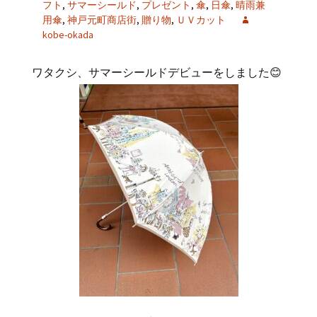
フト
,
サマーシールド
,
プレゼント
,
傘
,
日傘
,
晴雨兼
用傘
,
神戸元町商店街
,
贈り物
,
ＵＶカット
kobe-okada
ワタクシ、サマーシールドデビューをしました😊