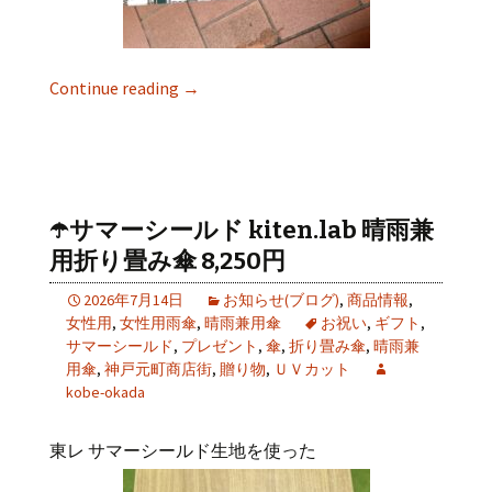
Continue reading
→
☂️サマーシールド kiten.lab 晴雨兼
用折り畳み傘 8,250円
2026年7月14日
お知らせ(ブログ)
,
商品情報
,
女性用
,
女性用雨傘
,
晴雨兼用傘
お祝い
,
ギフト
,
サマーシールド
,
プレゼント
,
傘
,
折り畳み傘
,
晴雨兼
用傘
,
神戸元町商店街
,
贈り物
,
ＵＶカット
kobe-okada
東レ サマーシールド生地を使った