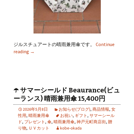
ジルスチュアートの晴雨兼用傘です。
Continue
reading
→
☂️ サマーシールド Beaurance(ビュ
ーランス) 晴雨兼用傘 15,400円
2026年5月8日
お知らせ(ブログ)
,
商品情報
,
女
性用
,
晴雨兼用傘
お祝い
,
ギフト
,
サマーシール
ド
,
プレゼント
,
傘
,
晴雨兼用傘
,
神戸元町商店街
,
贈
り物
,
ＵＶカット
kobe-okada