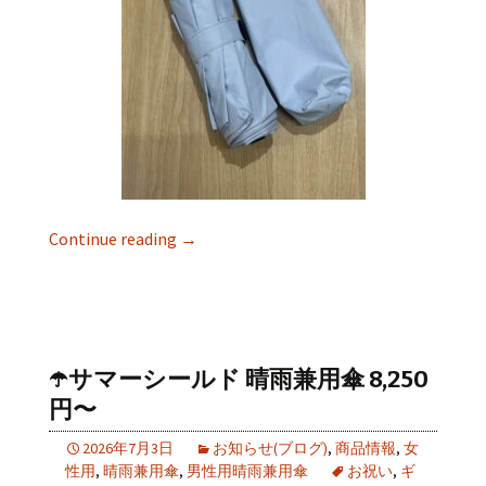
Continue reading
→
☂️サマーシールド 晴雨兼用傘 8,250
円〜
2026年7月3日
お知らせ(ブログ)
,
商品情報
,
女
性用
,
晴雨兼用傘
,
男性用晴雨兼用傘
お祝い
,
ギ