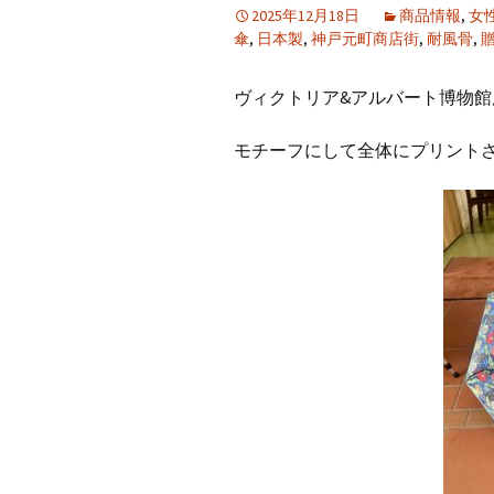
2025年12月18日
商品情報
,
女
傘
,
日本製
,
神戸元町商店街
,
耐風骨
,
ヴィクトリア
&
アルバート博物館
モチーフにして全体にプリント