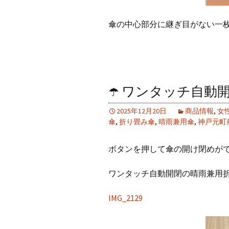
傘の中心部分に継ぎ目がない一
☂️ ワンタッチ自動
2025年12月20日
商品情報
,
女
傘
,
折り畳み傘
,
晴雨兼用傘
,
神戸元町
ボタンを押して傘の開け閉めが
ワンタッチ自動開閉の晴雨兼用
IMG_2129