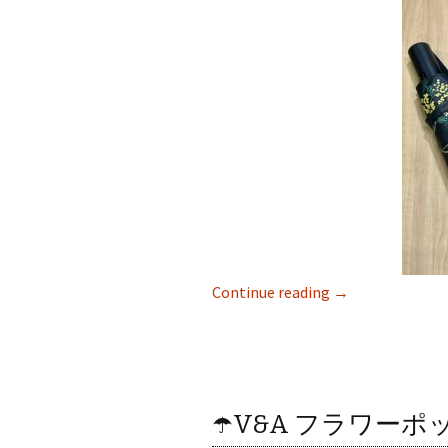
Continue reading
→
☂️V&A フラワー