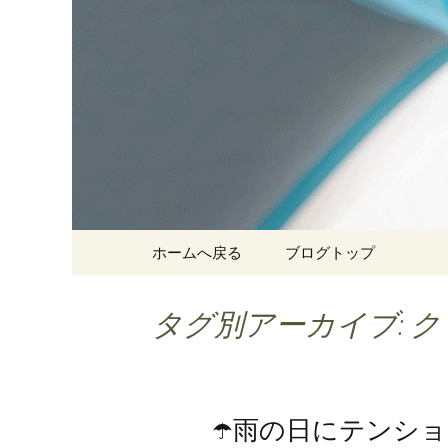
神戸三宮の老舗 オシャレ
オカダ洋
コンテンツへ移動
ホームへ戻る
ブログトップ
タグ別アーカイブ: 
☂️雨の日にテンシ