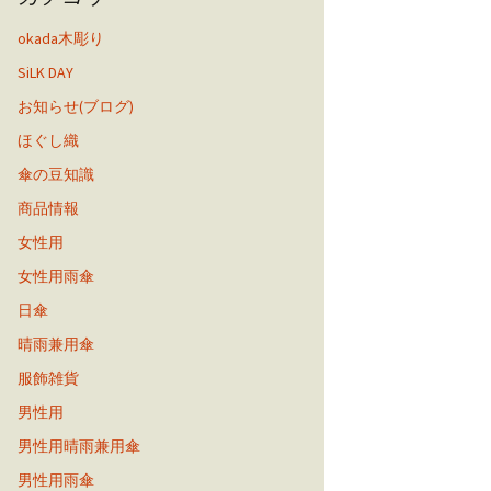
okada木彫り
SiLK DAY
お知らせ(ブログ)
ほぐし織
傘の豆知識
商品情報
女性用
女性用雨傘
日傘
晴雨兼用傘
服飾雑貨
男性用
男性用晴雨兼用傘
男性用雨傘