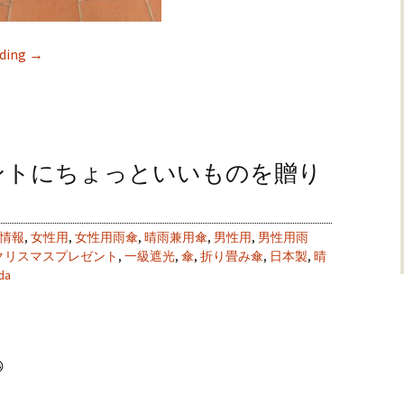
ading
→
ントにちょっといいものを贈り
情報
,
女性用
,
女性用雨傘
,
晴雨兼用傘
,
男性用
,
男性用雨
クリスマスプレゼント
,
一級遮光
,
傘
,
折り畳み傘
,
日本製
,
晴
da
