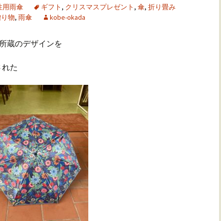
性用雨傘
ギフト
,
クリスマスプレゼント
,
傘
,
折り畳み
贈り物
,
雨傘
kobe-okada
所蔵のデザインを
された