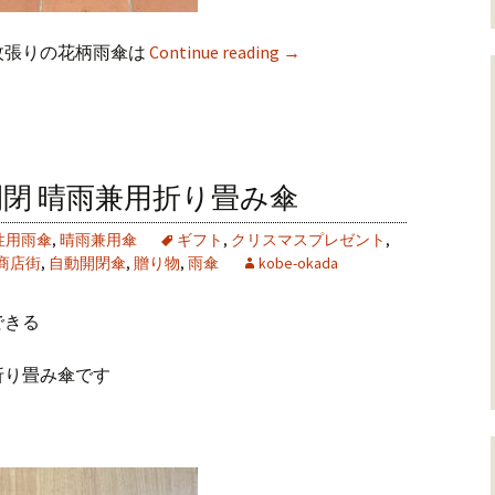
枚張りの花柄雨傘は
Continue reading
→
開閉 晴雨兼用折り畳み傘
性用雨傘
,
晴雨兼用傘
ギフト
,
クリスマスプレゼント
,
商店街
,
自動開閉傘
,
贈り物
,
雨傘
kobe-okada
できる
折り畳み傘です