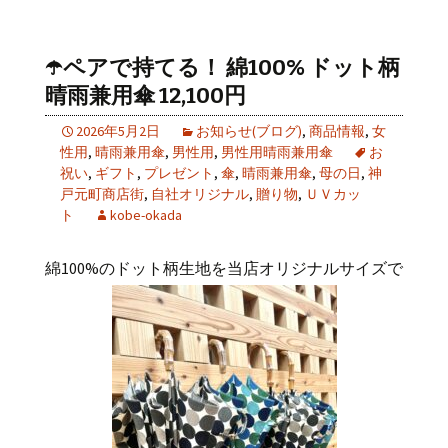
☂️ペアで持てる！ 綿100% ドット柄
晴雨兼用傘 12,100円
2026年5月2日
お知らせ(ブログ)
,
商品情報
,
女
性用
,
晴雨兼用傘
,
男性用
,
男性用晴雨兼用傘
お
祝い
,
ギフト
,
プレゼント
,
傘
,
晴雨兼用傘
,
母の日
,
神
戸元町商店街
,
自社オリジナル
,
贈り物
,
ＵＶカッ
ト
kobe-okada
綿100%のドット柄生地を当店オリジナルサイズで