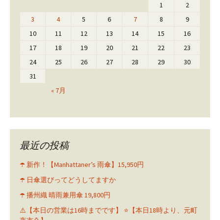
1
2
3
4
5
6
7
8
9
10
11
12
13
14
15
16
17
18
19
20
21
22
23
24
25
26
27
28
29
30
31
« 7月
最近の投稿
☂️ 新作！【Manhattaner’s 雨傘】15,950円
☂️ 日傘選びってどうしてますか
☂️ 播州織 晴雨兼用傘 19,800円
⚠️【本日の営業は16時までです】 ⭐️【本日18時より、元町