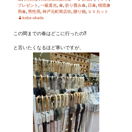
プレゼント
,
一級遮光
,
傘
,
折り畳み傘
,
日傘
,
晴雨兼
用傘
,
男性用
,
神戸元町商店街
,
贈り物
,
ＵＶカット
kobe-okada
この間までの春はどこに行ったの⁈
と言いたくなるほど寒いですが、