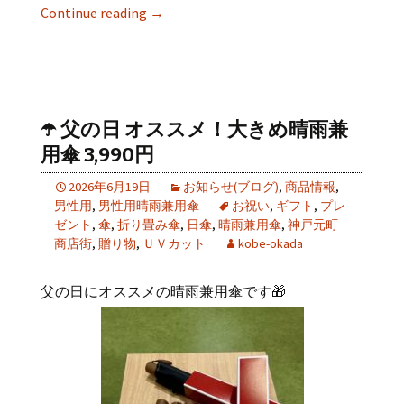
Continue reading
→
☂️ 父の日 オススメ！大きめ晴雨兼
用傘 3,990円
2026年6月19日
お知らせ(ブログ)
,
商品情報
,
男性用
,
男性用晴雨兼用傘
お祝い
,
ギフト
,
プレ
ゼント
,
傘
,
折り畳み傘
,
日傘
,
晴雨兼用傘
,
神戸元町
商店街
,
贈り物
,
ＵＶカット
kobe-okada
父の日にオススメの晴雨兼用傘です🎁