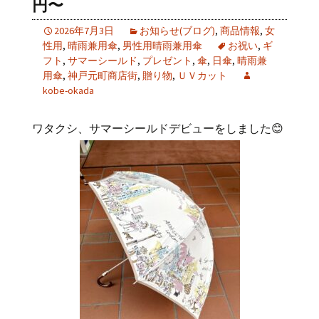
円〜
2026年7月3日
お知らせ(ブログ)
,
商品情報
,
女
性用
,
晴雨兼用傘
,
男性用晴雨兼用傘
お祝い
,
ギ
フト
,
サマーシールド
,
プレゼント
,
傘
,
日傘
,
晴雨兼
用傘
,
神戸元町商店街
,
贈り物
,
ＵＶカット
kobe-okada
ワタクシ、サマーシールドデビューをしました😊