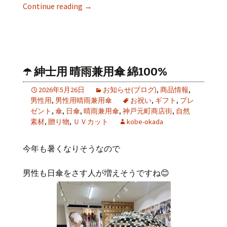
Continue reading
→
☂️ 紳士用 晴雨兼用傘 綿100%
2026年5月26日
お知らせ(ブログ)
,
商品情報
,
男性用
,
男性用晴雨兼用傘
お祝い
,
ギフト
,
プレ
ゼント
,
傘
,
日傘
,
晴雨兼用傘
,
神戸元町商店街
,
自然
素材
,
贈り物
,
ＵＶカット
kobe-okada
今年も暑くなりそうなので
男性も日傘をさす人が増えそうですね😊