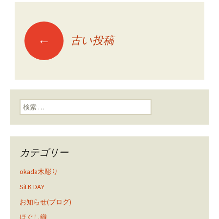
←
古い投稿
投稿ナビゲーショ
ン
検索:
カテゴリー
okada木彫り
SiLK DAY
お知らせ(ブログ)
ほぐし織