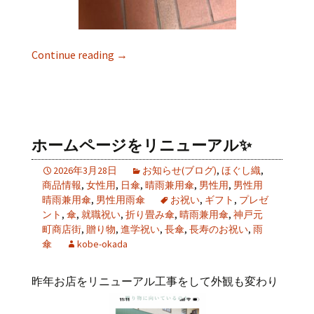
Continue reading
→
ホームページをリニューアル✨
2026年3月28日
お知らせ(ブログ)
,
ほぐし織
,
商品情報
,
女性用
,
日傘
,
晴雨兼用傘
,
男性用
,
男性用
晴雨兼用傘
,
男性用雨傘
お祝い
,
ギフト
,
プレゼ
ント
,
傘
,
就職祝い
,
折り畳み傘
,
晴雨兼用傘
,
神戸元
町商店街
,
贈り物
,
進学祝い
,
長傘
,
長寿のお祝い
,
雨
傘
kobe-okada
昨年お店をリニューアル工事をして外観も変わり