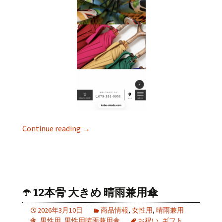
Continue reading
→
☂️ 12本骨 大きめ 晴雨兼用傘
2026年3月10日
商品情報
,
女性用
,
晴雨兼用
傘
,
男性用
,
男性用晴雨兼用傘
お祝い
,
ギフト
,