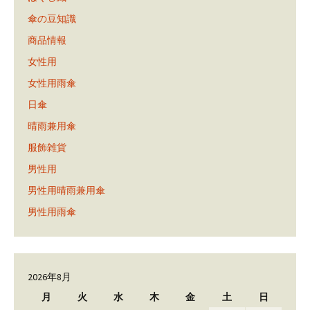
傘の豆知識
商品情報
女性用
女性用雨傘
日傘
晴雨兼用傘
服飾雑貨
男性用
男性用晴雨兼用傘
男性用雨傘
2026年8月
月
火
水
木
金
土
日