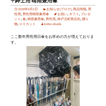
☂️紳士用 晴雨兼用傘
2026年6月1日
お知らせ(ブログ)
,
商品情報
,
男
性用
,
男性用晴雨兼用傘
お祝い
,
ギフト
,
プレゼ
ント
,
傘
,
晴雨兼用傘
,
男性用
,
神戸元町商店街
,
贈り
物
,
ＵＶカット
kobe-okada
ここ数年男性用日傘をお求めの方が増えておりま
す。