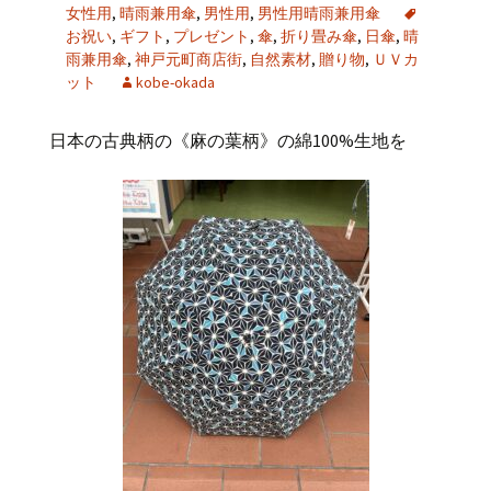
女性用
,
晴雨兼用傘
,
男性用
,
男性用晴雨兼用傘
お祝い
,
ギフト
,
プレゼント
,
傘
,
折り畳み傘
,
日傘
,
晴
雨兼用傘
,
神戸元町商店街
,
自然素材
,
贈り物
,
ＵＶカ
ット
kobe-okada
日本の古典柄の《麻の葉柄》の綿100%生地を