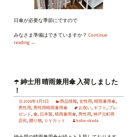
日傘が必要な季節にですので
みなさま準備はできていますか？
Continue
reading
→
☂️ 紳士用 晴雨兼用傘 入荷しました
！
2026年3月5日
商品情報
,
女性用
,
晴雨兼用傘
,
男性用
,
男性用晴雨兼用傘
お祝い
,
ギフト
,
プレ
ゼント
,
傘
,
日本製
,
晴雨兼用傘
,
男性用
,
神戸元町商
店街
,
贈り物
,
ＵＶカット
kobe-okada
紳士用の晴雨兼用傘が続々と入荷しております。