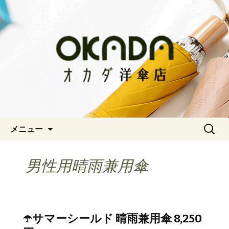
神戸三宮の老舗 オシャレな傘をお求
めならオカダ洋傘店
オカダ洋傘店
コンテンツへ移動
検
メニュー
索:
男性用晴雨兼用傘
☂️サマーシールド 晴雨兼用傘 8,250