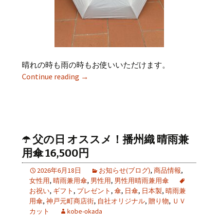
晴れの時も雨の時もお使いいただけます。
Continue reading
→
☂️ 父の日 オススメ！播州織 晴雨兼
用傘 16,500円
2026年6月18日
お知らせ(ブログ)
,
商品情報
,
女性用
,
晴雨兼用傘
,
男性用
,
男性用晴雨兼用傘
お祝い
,
ギフト
,
プレゼント
,
傘
,
日傘
,
日本製
,
晴雨兼
用傘
,
神戸元町商店街
,
自社オリジナル
,
贈り物
,
ＵＶ
カット
kobe-okada