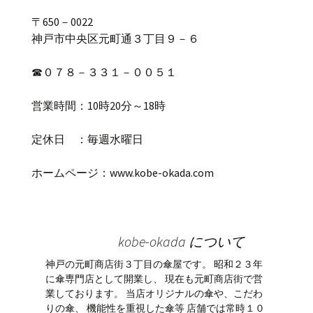
〒
650
－
0022
神戸市中央区元町通３丁目９－６
☎
０７８－３３１－００５１
営業時間：
10
時
20
分～
18
時
定休日 ：毎週水曜日
ホームページ：
www.kobe-okada.com
kobe-okada について
神戸の元町商店街３丁目の傘屋です。 昭和２３年
に傘専門店として開業し、 現在も元町商店街で営
業しております。 当店オリジナルの傘や、こだわ
りの傘、 機能性を重視した傘等 店舗では常時１０