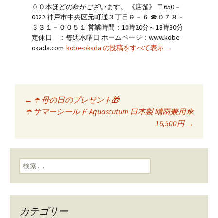
００本ほどの傘がございます。 《店舗》 〒650－
0022 神戸市中央区元町通３丁目９－６ ☎０７８－
３３１－００５１ 営業時間：10時20分～18時30分
定休日 ：毎週水曜日 ホームページ：www.kobe-
okada.com
kobe-okada の投稿をすべて表示
→
←
☂️ 母の日のプレゼント🎁
投稿ナビゲーショ
☂️ サマーシールド Aquascutum 日本製 晴雨兼用傘
16,500円
→
ン
検索:
カテゴリー