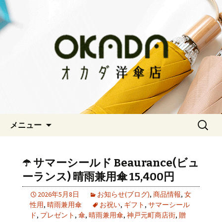
神戸三宮の老舗 オシャレな傘をお求
めならオカダ洋傘店
オカダ洋傘店
コンテンツへ移動
検
メニュー
索:
☂️ サマーシールド Beaurance(ビュ
ーランス) 晴雨兼用傘 15,400円
2026年5月8日
お知らせ(ブログ)
,
商品情報
,
女
性用
,
晴雨兼用傘
お祝い
,
ギフト
,
サマーシール
ド
,
プレゼント
,
傘
,
晴雨兼用傘
,
神戸元町商店街
,
贈