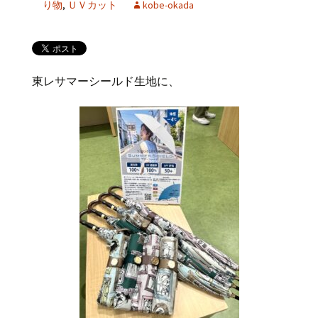
り物
,
ＵＶカット
kobe-okada
東レサマーシールド生地に、