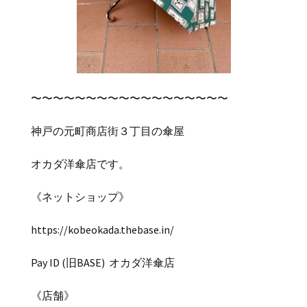
〜〜〜〜〜〜〜〜〜〜〜〜〜〜〜〜〜〜
神戸の元町商店街３丁目の傘屋
オカダ洋傘店です。
《ネットショップ》
https://kobeokada.thebase.in/
Pay ID (
旧
BASE)
オカダ洋傘店
《店舗》