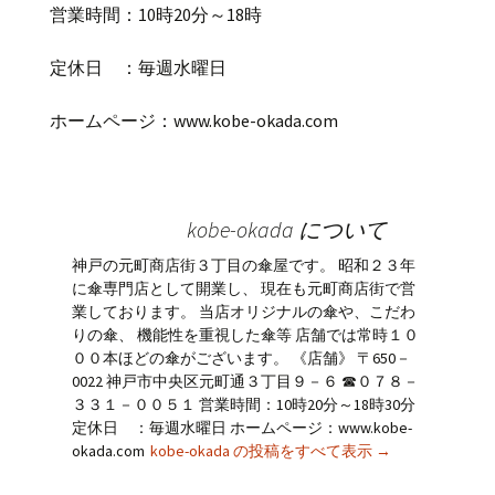
営業時間：
10
時
20
分～
18
時
定休日 ：毎週水曜日
ホームページ：
www.kobe-okada.com
kobe-okada について
神戸の元町商店街３丁目の傘屋です。 昭和２３年
に傘専門店として開業し、 現在も元町商店街で営
業しております。 当店オリジナルの傘や、こだわ
りの傘、 機能性を重視した傘等 店舗では常時１０
００本ほどの傘がございます。 《店舗》 〒650－
0022 神戸市中央区元町通３丁目９－６ ☎０７８－
３３１－００５１ 営業時間：10時20分～18時30分
定休日 ：毎週水曜日 ホームページ：www.kobe-
okada.com
kobe-okada の投稿をすべて表示
→