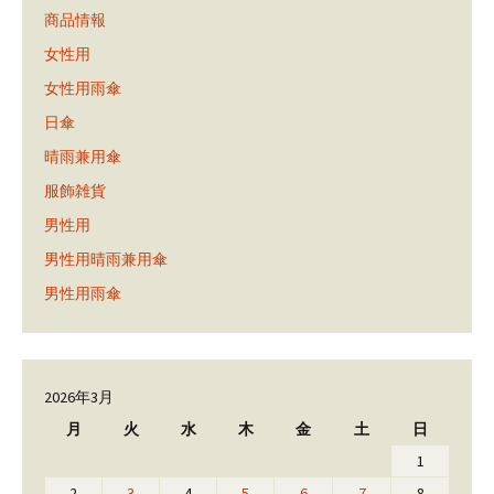
商品情報
女性用
女性用雨傘
日傘
晴雨兼用傘
服飾雑貨
男性用
男性用晴雨兼用傘
男性用雨傘
2026年3月
月
火
水
木
金
土
日
1
2
3
4
5
6
7
8