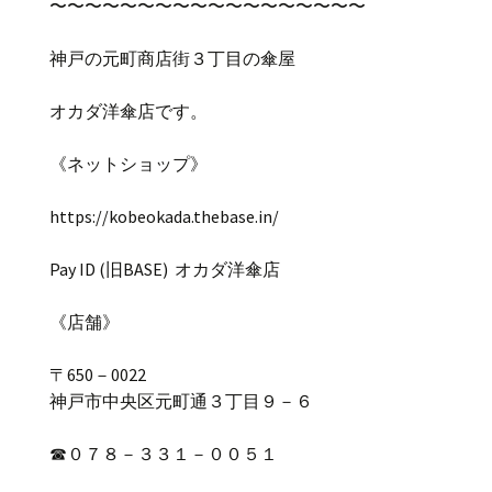
〜〜〜〜〜〜〜〜〜〜〜〜〜〜〜〜〜〜
神戸の元町商店街３丁目の傘屋
オカダ洋傘店です。
《ネットショップ》
https://kobeokada.thebase.in/
Pay ID (
旧
BASE)
オカダ洋傘店
《店舗》
〒
650
－
0022
神戸市中央区元町通３丁目９－６
☎
０７８－３３１－００５１