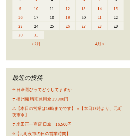
9
10
11
12
13
14
15
16
17
18
19
20
21
22
23
24
25
26
27
28
29
30
31
« 2月
4月 »
最近の投稿
☂️ 日傘選びってどうしてますか
☂️ 播州織 晴雨兼用傘 19,800円
⚠️【本日の営業は16時までです】 ⭐️【本日18時より、元町
夜市🏮】
☂️ 米田正一商店 日傘 16,500円
⭐️【元町夜市の日の営業時間】