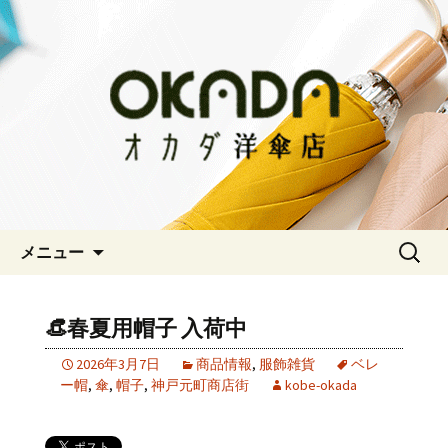
神戸三宮の老舗 オシャレな傘をお求
めならオカダ洋傘店
オカダ洋傘店
コンテンツへ移動
検
メニュー
索:
👒春夏用帽子 入荷中
2026年3月7日
商品情報
,
服飾雑貨
ベレ
ー帽
,
傘
,
帽子
,
神戸元町商店街
kobe-okada