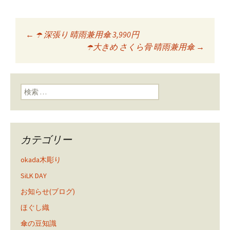
←
☂️ 深張り 晴雨兼用傘 3,990円
投稿ナビゲーショ
☂️大きめ さくら骨 晴雨兼用傘
→
ン
検索:
カテゴリー
okada木彫り
SiLK DAY
お知らせ(ブログ)
ほぐし織
傘の豆知識