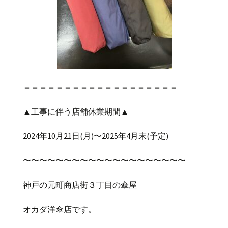
＝＝＝＝＝＝＝＝＝＝＝＝＝＝＝＝＝＝＝
▲
工事に伴う店舗休業期間
▲
2024
年
10
月
21
日
(
月
)
〜
2025
年
4
月末(
予定
)
〜〜〜〜〜〜〜〜〜〜〜〜〜〜〜〜〜〜〜〜
神戸の元町商店街３丁目の傘屋
オカダ洋傘店です。