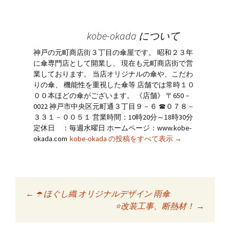
kobe-okada について
神戸の元町商店街３丁目の傘屋です。 昭和２３年
に傘専門店として開業し、 現在も元町商店街で営
業しております。 当店オリジナルの傘や、こだわ
りの傘、 機能性を重視した傘等 店舗では常時１０
００本ほどの傘がございます。 《店舗》 〒650－
0022 神戸市中央区元町通３丁目９－６ ☎０７８－
３３１－００５１ 営業時間：10時20分～18時30分
定休日 ：毎週水曜日 ホームページ：www.kobe-
okada.com
kobe-okada の投稿をすべて表示
→
←
☂️ ほぐし織 オリジナルデザイン 雨傘
投稿ナビゲーショ
⭐️改装工事、断熱材！
→