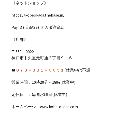
《ネットショップ》
https://kobeokada.thebase.in/
Pay ID (
旧
BASE)
オカダ洋傘店
《店舗》
〒
650
－
0022
神戸市中央区元町通３丁目９－６
☎
０７８－３３１－００５１
(休業中は不通)
営業時間：
10
時
20
分～
18
時(休業中)
定休日 ：毎週水曜日(休業中)
ホームページ：
www.kobe-okada.com