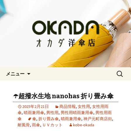
神戸三宮の老舗 オシャレな傘をお求
めならオカダ洋傘店
オカダ洋傘店
コンテンツへ移動
検
メニュー
索:
☂️超撥水生地 nanohas 折り畳み傘
2025年2月21日
商品情報
,
女性用
,
女性用雨
傘
,
晴雨兼用傘
,
男性用
,
男性用晴雨兼用傘
,
男性用雨
傘
傘
,
折り畳み傘
,
晴雨兼用傘
,
神戸元町商店街
,
耐風骨
,
雨傘
,
ＵＶカット
kobe-okada