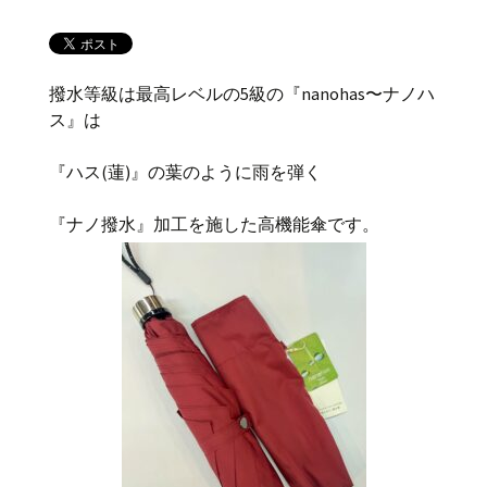
撥水等級は最高レベルの5級の『nanohas〜ナノハ
ス』は
『ハス(蓮)』の葉のように雨を弾く
『ナノ撥水』加工を施した高機能傘です。