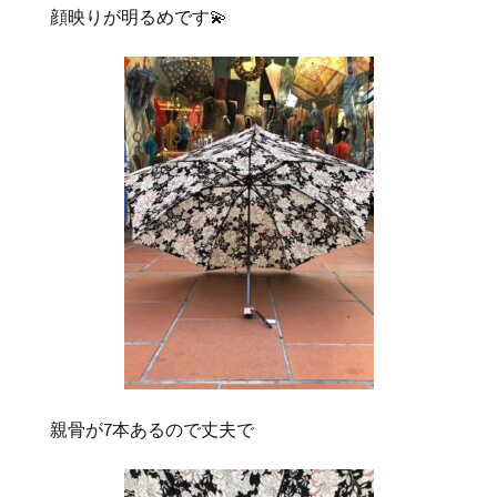
顔映りが明るめです💫
親骨が
7
本あるので丈夫で