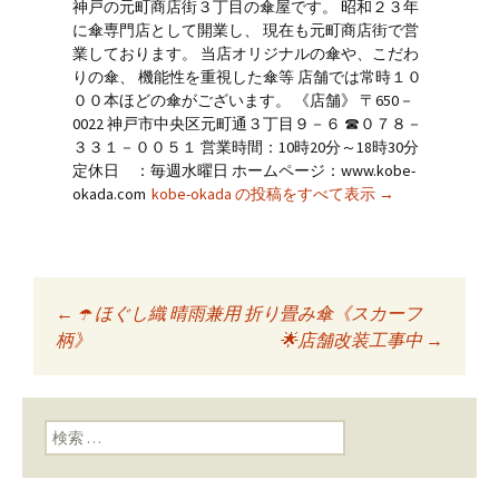
神戸の元町商店街３丁目の傘屋です。 昭和２３年
に傘専門店として開業し、 現在も元町商店街で営
業しております。 当店オリジナルの傘や、こだわ
りの傘、 機能性を重視した傘等 店舗では常時１０
００本ほどの傘がございます。 《店舗》 〒650－
0022 神戸市中央区元町通３丁目９－６ ☎０７８－
３３１－００５１ 営業時間：10時20分～18時30分
定休日 ：毎週水曜日 ホームページ：www.kobe-
okada.com
kobe-okada の投稿をすべて表示
→
←
☂️ ほぐし織 晴雨兼用 折り畳み傘《スカーフ
投稿ナビゲーショ
柄》
🌟店舗改装工事中
→
ン
検索: