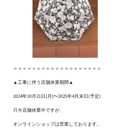
＝＝＝＝＝＝＝＝＝＝＝＝＝＝＝＝＝＝＝
▲
工事に伴う店舗休業期間
▲
2024
年
10
月
21
日
(
月
)
〜
2025
年
4
月末日
(
予定
)
只今店舗休業中ですが、
オンラインショップは営業しております。