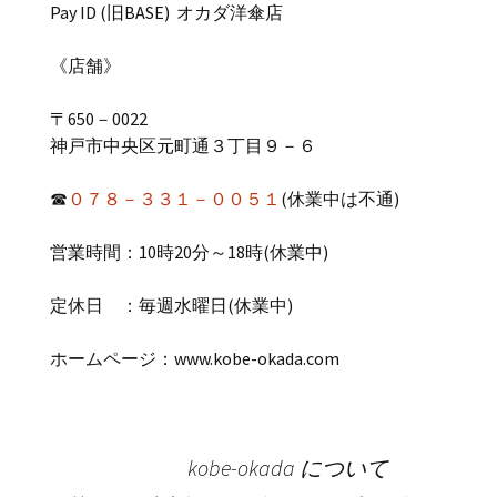
Pay ID (
旧
BASE)
オカダ洋傘店
《店舗》
〒
650
－
0022
神戸市中央区元町通３丁目９－６
☎
０７８－３３１－００５１
(休業中は不通)
営業時間：
10
時
20
分～
18
時(休業中)
定休日 ：毎週水曜日(休業中)
ホームページ：
www.kobe-okada.com
kobe-okada について