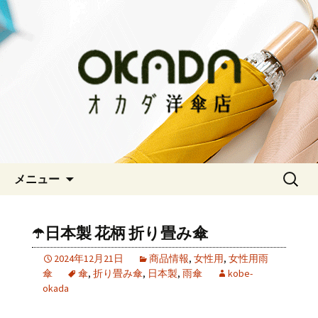
神戸三宮の老舗 オシャレな傘をお求
めならオカダ洋傘店
オカダ洋傘店
コンテンツへ移動
検
メニュー
索:
☂️日本製 花柄 折り畳み傘
2024年12月21日
商品情報
,
女性用
,
女性用雨
傘
傘
,
折り畳み傘
,
日本製
,
雨傘
kobe-
okada