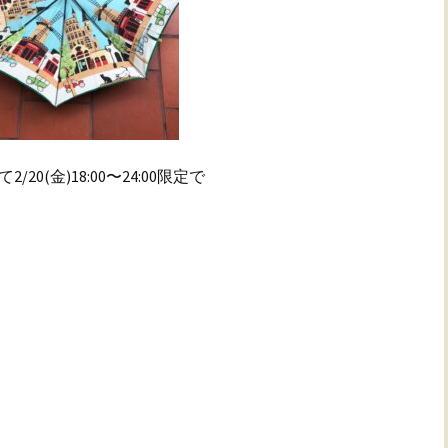
て
2/20(
金
)18:00
〜
24:00
限定で