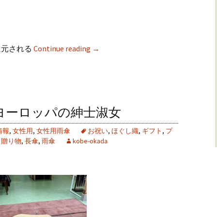
還元される
Continue reading
→
織 ヨーロッパの紳士淑女
情報
,
女性用
,
女性用雨傘
お祝い
,
ほぐし織
,
ギフト
,
プ
,
贈り物
,
長傘
,
雨傘
kobe-okada