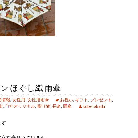
ン ほぐし織 雨傘
品情報
,
女性用
,
女性用雨傘
お祝い
,
ギフト
,
プレゼント
,
街
,
自社オリジナル
,
贈り物
,
長傘
,
雨傘
kobe-okada
ます
お立ち寄り下さいませ