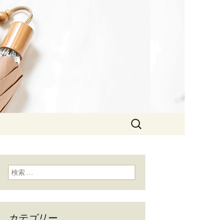
検
索:
検索:
カテゴリー