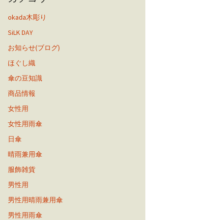
okada木彫り
SiLK DAY
お知らせ(ブログ)
ほぐし織
傘の豆知識
商品情報
女性用
女性用雨傘
日傘
晴雨兼用傘
服飾雑貨
男性用
男性用晴雨兼用傘
男性用雨傘